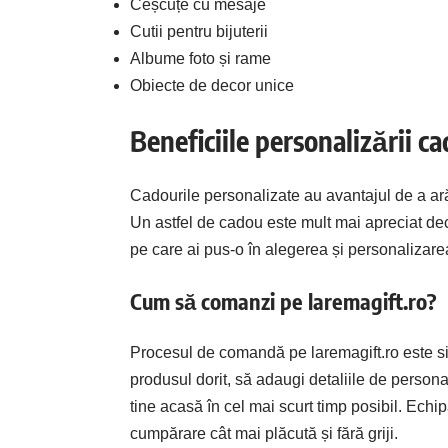
Ceșcuțe cu mesaje
Cutii pentru bijuterii
Albume foto și rame
Obiecte de decor unice
Beneficiile personalizării ca
Cadourile personalizate au avantajul de a arăt
Un astfel de cadou este mult mai apreciat decât
pe care ai pus-o în alegerea și personalizarea
Cum să comanzi pe laremagift.ro?
Procesul de comandă pe
laremagift.ro
este si
produsul dorit, să adaugi detaliile de persona
tine acasă în cel mai scurt timp posibil. Echi
cumpărare cât mai plăcută și fără griji.