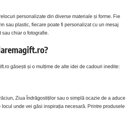
elocuri personalizate din diverse materiale și forme. Fie
mn sau plastic, fiecare poate fi personalizat cu un mesaj
sau chiar o fotografie.
laremagift.ro?
t.ro găsești și o mulțime de alte idei de cadouri inedite:
răciun, Ziua Îndrăgostiților sau o simplă ocazie de a aduce
 locul unde vei găsi inspirația necesară. Printre produsele