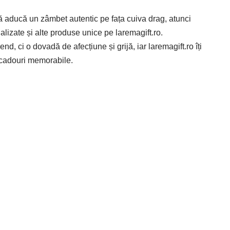
ă aducă un zâmbet autentic pe fața cuiva drag, atunci
alizate și alte produse unice pe laremagift.ro.
d, ci o dovadă de afecțiune și grijă, iar laremagift.ro îți
 cadouri memorabile.