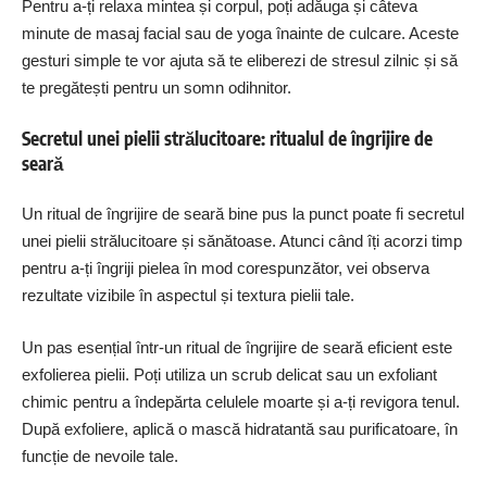
Pentru a-ți relaxa mintea și corpul, poți adăuga și câteva
minute de masaj facial sau de yoga înainte de culcare. Aceste
gesturi simple te vor ajuta să te eliberezi de stresul zilnic și să
te pregătești pentru un somn odihnitor.
Secretul unei pielii strălucitoare: ritualul de îngrijire de
seară
Un ritual de îngrijire de seară bine pus la punct poate fi secretul
unei pielii strălucitoare și sănătoase. Atunci când îți acorzi timp
pentru a-ți îngriji pielea în mod corespunzător, vei observa
rezultate vizibile în aspectul și textura pielii tale.
Un pas esențial într-un ritual de îngrijire de seară eficient este
exfolierea pielii. Poți utiliza un scrub delicat sau un exfoliant
chimic pentru a îndepărta celulele moarte și a-ți revigora tenul.
După exfoliere, aplică o mască hidratantă sau purificatoare, în
funcție de nevoile tale.